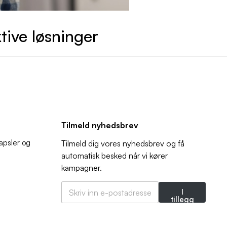
tive løsninger
Tilmeld nyhedsbrev
kapsler og
Tilmeld dig vores nyhedsbrev og få
automatisk besked når vi kører
kampagner.
E
E
-
I
-
p
tillegg
p
o
til
o
s
s
t