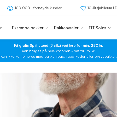
100 000+ fornøyde kunder
10-årsjubileum i
r
Eksempelpakker
Pakkeavtaler
FIT Soles
Få gratis Split Lænd (3 stk.) ved køb for min. 280 kr.
Kan bruges på hele kroppen • Værdi 179 kr.
Kan ikke kombineres med pakketilbud, rabatkoder eller prøvepakker.