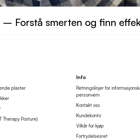
 – Forstå smerten og finn effek
Info
ende plaster
Retningslinjer for informasjons
personvern
kker
Kontakt oss
r
Kundekonto
IT Therapy Posture)
Vilkår for kjøp
Fortrydelsesret