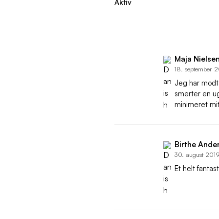
Aktiv
Maja Nielse
18. september 
Jeg har modtag
smerter en u
minimeret mit 
Birthe Ande
30. august 201
Et helt fanta