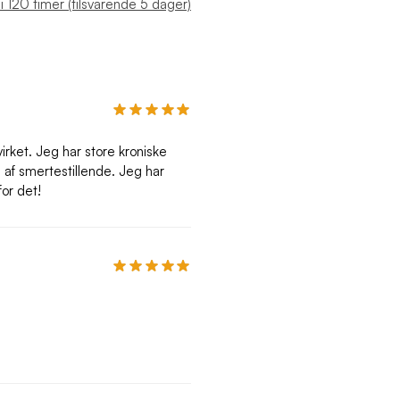
t i 120 timer (tilsvarende 5 dager)
irket. Jeg har store kroniske
af smertestillende. Jeg har
for det!