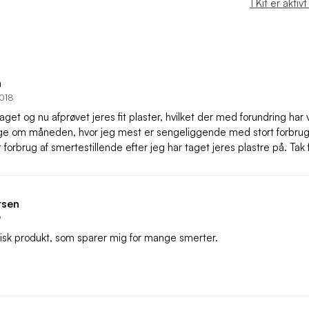
1 Kit er aktiv
n
2018
et og nu afprøvet jeres fit plaster, hvilket der med forundring har v
ge om måneden, hvor jeg mest er sengeliggende med stort forbrug 
forbrug af smertestillende efter jeg har taget jeres plastre på. Tak 
rsen
9
stisk produkt, som sparer mig for mange smerter.