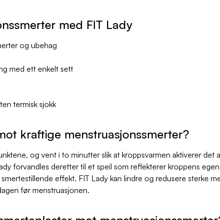
jonssmerter med FIT Lady
erter og ubehag
ng med ett enkelt sett
ten termisk sjokk
mot kraftige menstruasjonssmerter?
nktene, og vent i to minutter slik at kroppsvarmen aktiverer det 
Lady forvandles deretter til et speil som reflekterer kroppens egen
smertestillende effekt. FIT Lady kan lindre og redusere sterke m
 dagen før menstruasjonen.
 smerteplaster mot menstruasjonssmerter