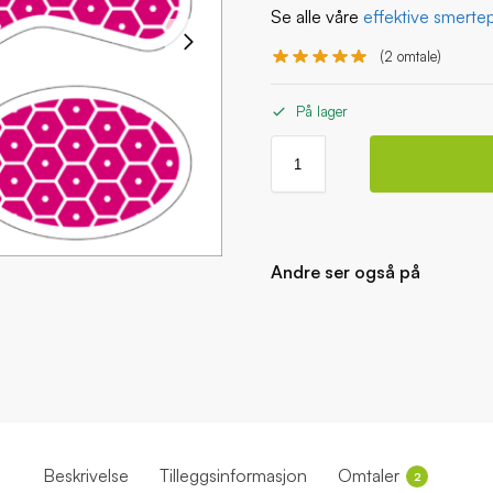
Se alle våre
effektive smertep
(
2
omtale)
På lager
Andre ser også på
Fit lady test
kr
129,00
Legg i handl
Beskrivelse
Tilleggsinformasjon
Omtaler
2