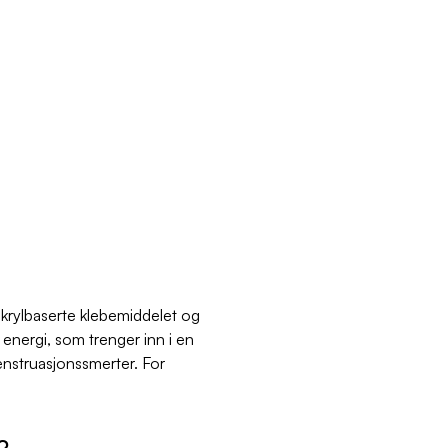
akrylbaserte klebemiddelet og
 energi, som trenger inn i en
enstruasjonssmerter. For
?