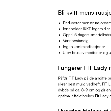
Bli kvitt menstruas
Reduserer menstruasjonssm
Inneholder IKKE legemidler
Opptil 5 dagers smertelindri
Vannbestandig
Ingen kontraindikasjoner
Uten bruk av medisiner og u
Fungerer FIT Lady 
Påfør FIT Lady på de angitte pu
sikrer best mulig vedheft. FIT 
dybde på ca. 8-9 cm og gir en 
optimal effekt brukes Fit Lady
Hvordan hjelper et