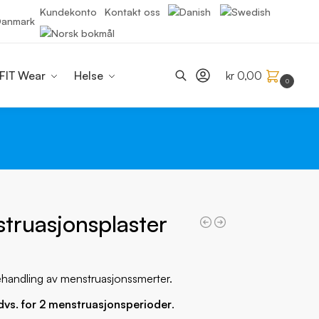
Kundekonto
Kontakt oss
 Danmark
Søk
FIT Wear
Helse
kr
0,00
0
truasjonsplaster
ehandling av menstruasjonssmerter.
dvs. for 2 menstruasjonsperioder
.