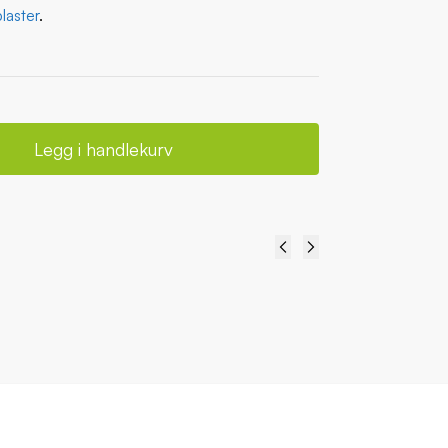
laster
.
Legg i handlekurv
pakke
ekurv