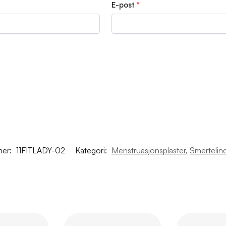
E-post
*
mer:
11FITLADY-02
Kategori:
Menstruasjonsplaster
,
Smertelin