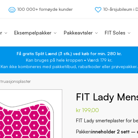
100 000+ fornøyde kunder
10-årsjubileum i
r
Eksempelpakker
Pakkeavtaler
FIT Soles
Få gratis Split Lænd (3 stk.) ved køb for min. 280 kr.
Kan bruges på hele kroppen • Værdi 179 kr.
Kan ikke kombineres med pakketilbud, rabatkoder eller prøvepakker.
truasjonsplaster
FIT Lady Mens
kr
199,00
FIT Lady smerteplaster for b
Pakken
inneholder 2 sett – 