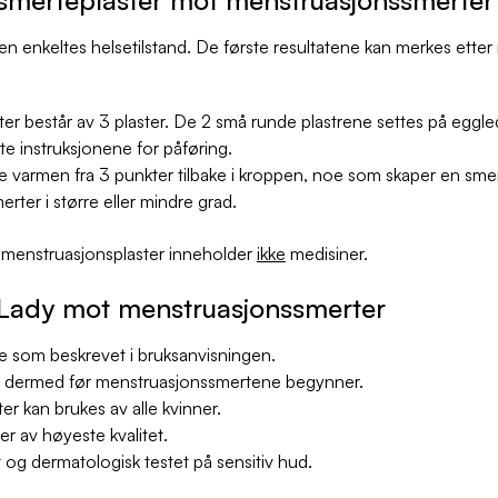
den enkeltes helsetilstand. De første resultatene kan merkes etter n
ter består av 3 plaster. De 2 små runde plastrene settes på eggl
e instruksjonene for påføring.
de varmen fra 3 punkter tilbake i kroppen, noe som skaper en sme
ter i større eller mindre grad.
 menstruasjonsplaster inneholder
ikke
medisiner.
 Lady mot menstruasjonssmerter
e som beskrevet i bruksanvisningen.
g dermed før menstruasjonssmertene begynner.
r kan brukes av alle kvinner.
er av høyeste kvalitet.
t og dermatologisk testet på sensitiv hud.