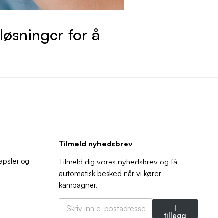
løsninger for å
Tilmeld nyhedsbrev
kapsler og
Tilmeld dig vores nyhedsbrev og få
automatisk besked når vi kører
kampagner.
E
E
-
I
-
p
tillegg