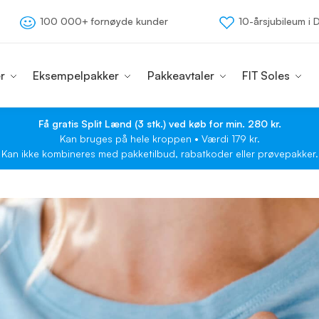
100 000+ fornøyde kunder
10-årsjubileum i
r
Eksempelpakker
Pakkeavtaler
FIT Soles
Få gratis Split Lænd (3 stk.) ved køb for min. 280 kr.
Kan bruges på hele kroppen • Værdi 179 kr.
Kan ikke kombineres med pakketilbud, rabatkoder eller prøvepakker.