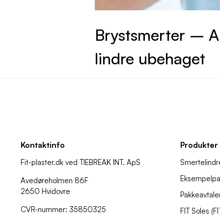
Brystsmerter – Alt
lindre ubehaget
Kontaktinfo
Produkter
Fit-plaster.dk ved TIEBREAK INT. ApS
Smertelindr
Eksempelpa
Avedøreholmen 86F
2650 Hvidovre
Pakkeavtale
CVR-nummer: 35850325
FIT Soles (F