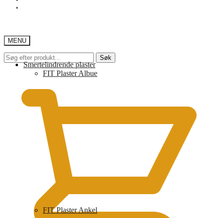
MENU
Søk
Søk
Smertelindrende plaster
etter:
kr
0,00
FIT Plaster Albue
FIT Plaster Ankel