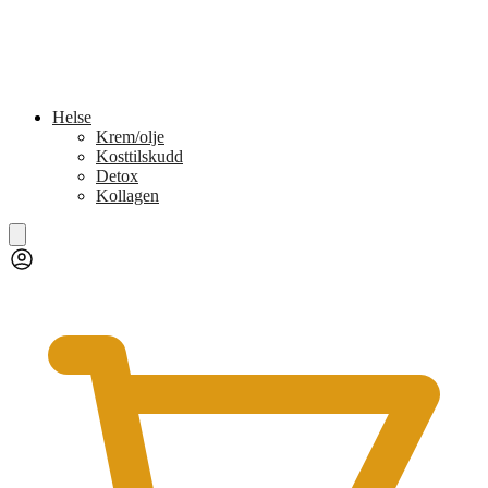
Helse
Krem/olje
Kosttilskudd
Detox
Kollagen
kr
0,00