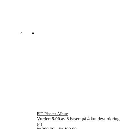
FIT Plaster Albue
Vurdert
5.00
av 5 basert på
4
kundevurdering
(4)
Prisområde: