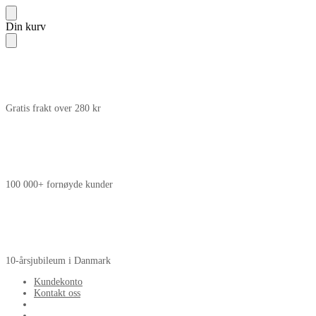
Skip
Skip
Din kurv
to
to
navigation
content
Gratis frakt over 280 kr
100 000+ fornøyde kunder
10-årsjubileum i Danmark
Kundekonto
Kontakt oss