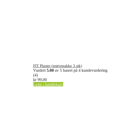
FIT Plaster (prøvepakke 3 stk)
Vurdert
5.00
av 5 basert på
4
kundevurdering
(4)
kr
99,00
Legg i handlekurv