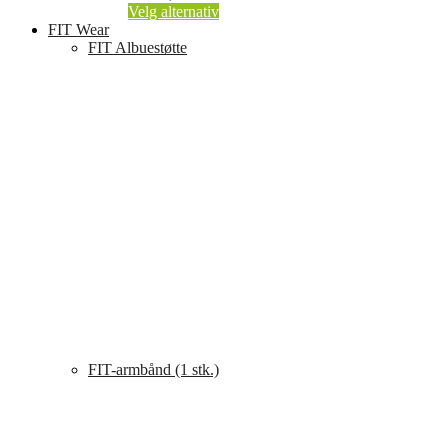
Dette
Velg alternativ
produktet
FIT Wear
har
FIT Albuestøtte
flere
varianter.
Alternativene
kan
velges
på
produktsiden
FIT-armbånd (1 stk.)