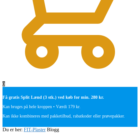
0
Få gratis Split Lænd (3 stk.) ved køb for min. 280 kr.
Kan bruges på hele kroppen • Værdi 179 kr.
Kan ikke kombineres med pakketilbud, rabatkoder eller prøvepakker.
Du er her:
FIT-Plaster
Blogg