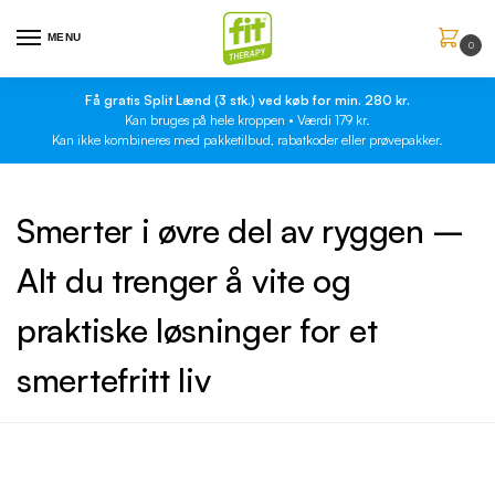
MENU
0
Få gratis Split Lænd (3 stk.) ved køb for min. 280 kr.
Kan bruges på hele kroppen • Værdi 179 kr.
Kan ikke kombineres med pakketilbud, rabatkoder eller prøvepakker.
Smerter i øvre del av ryggen –
Alt du trenger å vite og
praktiske løsninger for et
smertefritt liv