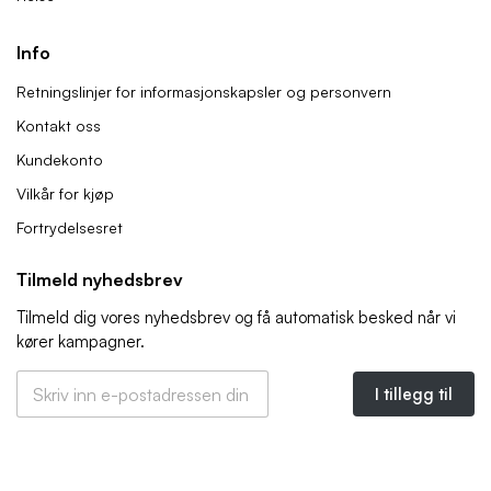
Info
Retningslinjer for informasjonskapsler og personvern
Kontakt oss
Kundekonto
Vilkår for kjøp
Fortrydelsesret
Tilmeld nyhedsbrev
Tilmeld dig vores nyhedsbrev og få automatisk besked når vi
kører kampagner.
E
E
-
I tillegg til
-
p
p
o
o
s
s
t
t
a